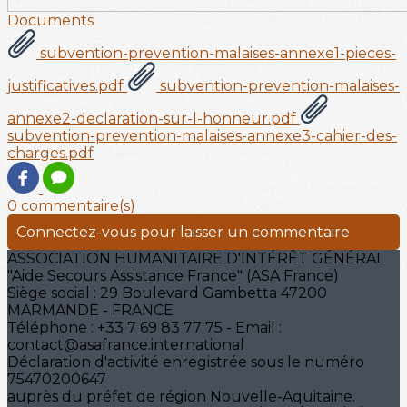
Documents
subvention-prevention-malaises-annexe1-pieces-
justificatives.pdf
subvention-prevention-malaises-
annexe2-declaration-sur-l-honneur.pdf
subvention-prevention-malaises-annexe3-cahier-des-
charges.pdf
0 commentaire(s)
Connectez-vous pour laisser un commentaire
ASSOCIATION HUMANITAIRE D'INTÉRÊT GÉNÉRAL
"Aide Secours Assistance France" (ASA France)
Siège social : 29 Boulevard Gambetta 47200
MARMANDE - FRANCE
Téléphone : +33 7 69 83 77 75 - Email :
contact@asafrance.international
Déclaration d'activité enregistrée sous le numéro
75470200647
auprès du préfet de région Nouvelle-Aquitaine.