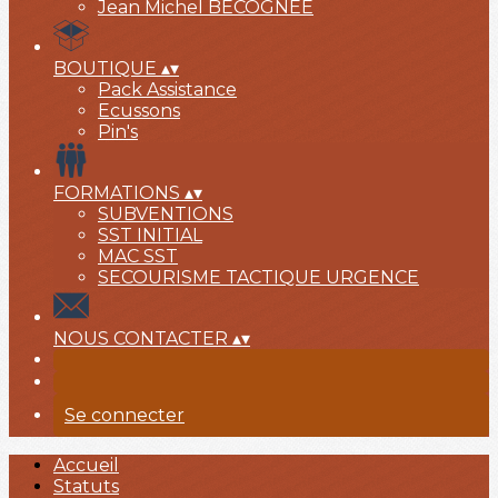
Jean Michel BECOGNEÉ
BOUTIQUE
▴
▾
Pack Assistance
Ecussons
Pin's
FORMATIONS
▴
▾
SUBVENTIONS
SST INITIAL
MAC SST
SECOURISME TACTIQUE URGENCE
NOUS CONTACTER
▴
▾
Se connecter
Accueil
Statuts