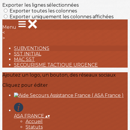
Exporter les lignes sélectionnées
Exporter toutes les colonnes
Exporter uniquement les colonnes affichées
Menu
<
>
SUBVENTIONS
SST INITIAL
MAC SST
SECOURISME TACTIQUE URGENCE
Ajoutez un logo, un bouton, des réseaux sociaux
Cliquez pour éditer
ASA FRANCE
▴
▾
Accueil
Statuts