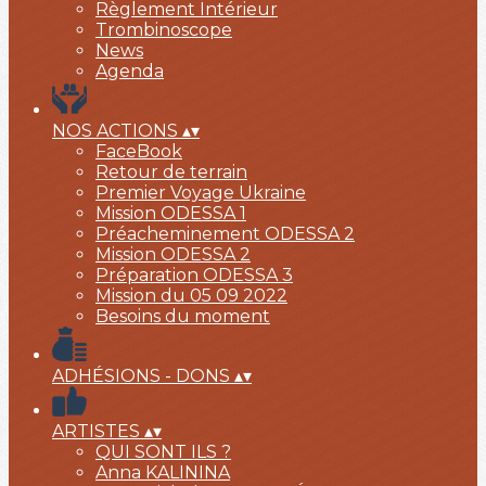
Règlement Intérieur
Trombinoscope
News
Agenda
NOS ACTIONS
▴
▾
FaceBook
Retour de terrain
Premier Voyage Ukraine
Mission ODESSA 1
Préacheminement ODESSA 2
Mission ODESSA 2
Préparation ODESSA 3
Mission du 05 09 2022
Besoins du moment
ADHÉSIONS - DONS
▴
▾
ARTISTES
▴
▾
QUI SONT ILS ?
Anna KALININA