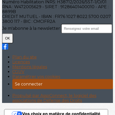
Numéro Habilitation INRS: H38712/2026/SST-1/O/01
RNA : W472005629 - SIRET : 91286401400010 - APE :
8899B
CREDIT MUTUEL - IBAN : FR76 1027 8022 5700 0207
3800 117 - BIC : CMCIFR2A
Je m'abonne à la newsletter
OK
Plan du site
Licences
Mentions légales
CGUV
Paramétrer vos cookies
Se connecter
Propulsé par AssoConnect, le logiciel des
associations de Défense des Droits
Vos choix en matière de confidentialité