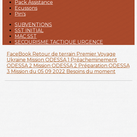
Pack Assistance
Ecussons
Pin's
SUBVENTIONS
SST INITIAL
MAC SST
SECOURISME TACTIQUE URGENCE
FaceBook
Retour de terrain
Premier Voyage
Ukraine
Mission ODESSA 1
Préacheminement
ODESSA 2
Mission ODESSA 2
Préparation ODESSA
3
Mission du 05 09 2022
Besoins du moment