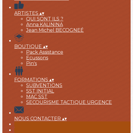
ARTISTES
▴
▾
QUI SONT ILS ?
Anna KALININA
Jean Michel BECOGNEÉ
BOUTIQUE
▴
▾
Pack Assistance
Ecussons
Pin's
FORMATIONS
▴
▾
SUBVENTIONS
SST INITIAL
MAC SST
SECOURISME TACTIQUE URGENCE
NOUS CONTACTER
▴
▾