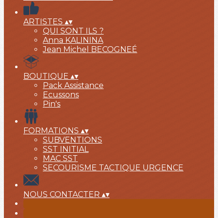
ARTISTES
▴
▾
QUI SONT ILS ?
Anna KALININA
Jean Michel BECOGNEÉ
BOUTIQUE
▴
▾
Pack Assistance
Ecussons
Pin's
FORMATIONS
▴
▾
SUBVENTIONS
SST INITIAL
MAC SST
SECOURISME TACTIQUE URGENCE
NOUS CONTACTER
▴
▾