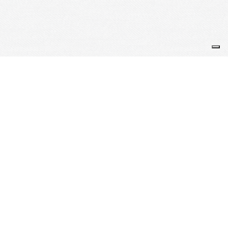
ASSOCIATION HUMANITAIRE D'INTÉRÊT GÉNÉRAL
"Aide Secours Assistance France" (ASA France)
Siège social : 29 Boulevard Gambetta 47200
MARMANDE - FRANCE
Téléphone : +33 7 69 83 77 75 - Email :
contact@asafrance.international
Déclaration d'activité enregistrée sous le numéro
75470200647
auprès du préfet de région Nouvelle-Aquitaine.
Numéro Habilitation INRS: H38712/2026/SST-1/O/01
RNA : W472005629 - SIRET : 91286401400010 - APE :
8899B
CREDIT MUTUEL - IBAN : FR76 1027 8022 5700 0207
3800 117 - BIC : CMCIFR2A
Je m'abonne à la newsletter
OK