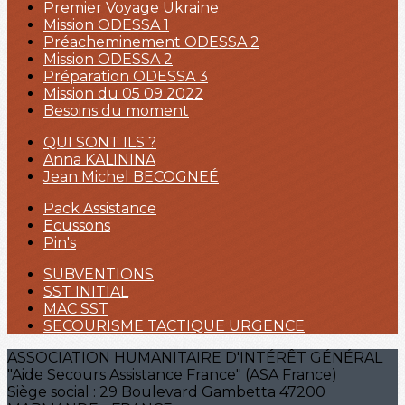
Premier Voyage Ukraine
Mission ODESSA 1
Préacheminement ODESSA 2
Mission ODESSA 2
Préparation ODESSA 3
Mission du 05 09 2022
Besoins du moment
QUI SONT ILS ?
Anna KALININA
Jean Michel BECOGNEÉ
Pack Assistance
Ecussons
Pin's
SUBVENTIONS
SST INITIAL
MAC SST
SECOURISME TACTIQUE URGENCE
ASSOCIATION HUMANITAIRE D'INTÉRÊT GÉNÉRAL
"Aide Secours Assistance France" (ASA France)
Siège social : 29 Boulevard Gambetta 47200