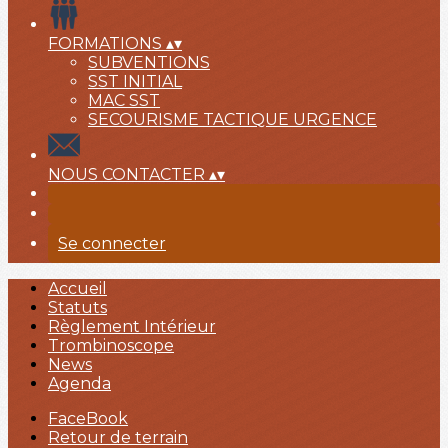
FORMATIONS
▴
▾
SUBVENTIONS
SST INITIAL
MAC SST
SECOURISME TACTIQUE URGENCE
NOUS CONTACTER
▴
▾
Se connecter
Accueil
Statuts
Règlement Intérieur
Trombinoscope
News
Agenda
FaceBook
Retour de terrain