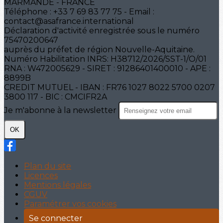
MARMANDE - FRANCE
Téléphone : +33 7 69 83 77 75 - Email :
contact@asafrance.international
Déclaration d'activité enregistrée sous le numéro
75470200647
auprès du préfet de région Nouvelle-Aquitaine.
Numéro Habilitation INRS: H38712/2026/SST-1/O/01
RNA : W472005629 - SIRET : 91286401400010 - APE :
8899B
CREDIT MUTUEL - IBAN : FR76 1027 8022 5700 0207
3800 117 - BIC : CMCIFR2A
Je m'abonne à la newsletter
OK
Plan du site
Licences
Mentions légales
CGUV
Paramétrer vos cookies
Se connecter