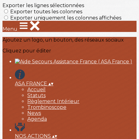
Exporter les lignes sélectionnées
Exporter toutes les colonnes
Exporter uniquement les colonnes affichées
Menu
Ajoutez un logo, un bouton, des réseaux sociaux
Cliquez pour éditer
ASA FRANCE
▴
▾
Accueil
Statuts
Règlement Intérieur
Trombinoscope
News
Agenda
NOS ACTIONS
▴
▾