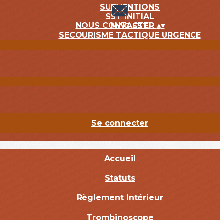
SUBVENTIONS
SST INITIAL
NOUS CONTACTER
▴
▾
MAC SST
SECOURISME TACTIQUE URGENCE
Se connecter
Accueil
Statuts
Règlement Intérieur
Trombinoscope