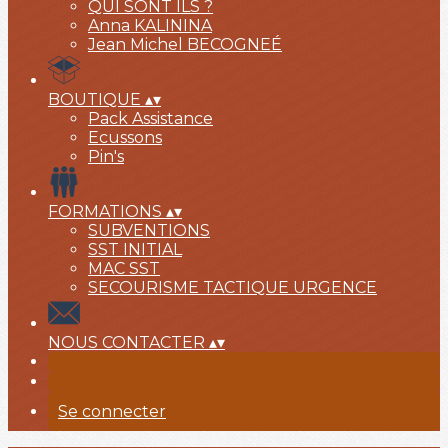
QUI SONT ILS ?
Anna KALININA
Jean Michel BECOGNEÉ
BOUTIQUE
▴
▾
Pack Assistance
Ecussons
Pin's
FORMATIONS
▴
▾
SUBVENTIONS
SST INITIAL
MAC SST
SECOURISME TACTIQUE URGENCE
NOUS CONTACTER
▴
▾
Se connecter