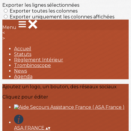
Exporter les lignes sélectionnées
Exporter toutes les colonnes
Exporter uniquement les colonnes affichées
Menu
<
>
Accueil
Statuts
Règlement Intérieur
Trombinoscope
News
Agenda
Ajoutez un logo, un bouton, des réseaux sociaux
Cliquez pour éditer
ASA FRANCE
▴
▾