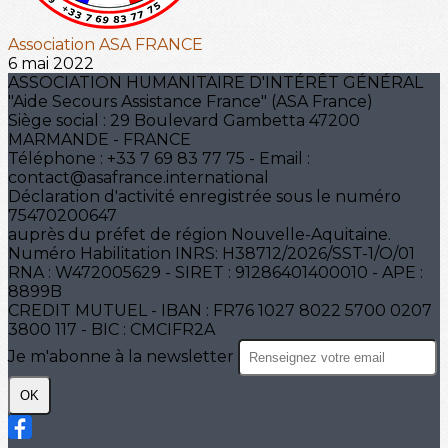
Association ASA FRANCE
6 mai 2022
ASSOCIATION HUMANITAIRE D'INTÉRÊT GÉNÉRAL
"Aide Secours Assistance France" (ASA France)
Siège social : 29 Boulevard Gambetta 47200
MARMANDE - FRANCE
Téléphone : +33 7 69 83 77 75 - Email :
contact@asafrance.international
Déclaration d'activité enregistrée sous le numéro
75470200647
auprès du préfet de région Nouvelle-Aquitaine.
Numéro Habilitation INRS: H38712/2026/SST-1/O/01
RNA : W472005629 - SIRET : 91286401400010 - APE :
8899B
CREDIT MUTUEL - IBAN : FR76 1027 8022 5700 0207
3800 117 - BIC : CMCIFR2A
Je m'abonne à la newsletter
OK