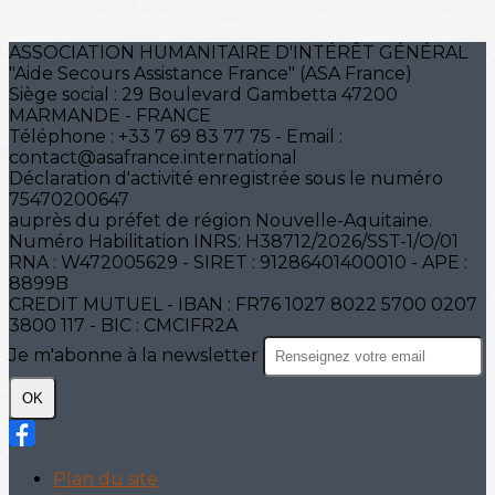
ASSOCIATION HUMANITAIRE D'INTÉRÊT GÉNÉRAL
"Aide Secours Assistance France" (ASA France)
Siège social : 29 Boulevard Gambetta 47200
MARMANDE - FRANCE
Téléphone : +33 7 69 83 77 75 - Email :
contact@asafrance.international
Déclaration d'activité enregistrée sous le numéro
75470200647
auprès du préfet de région Nouvelle-Aquitaine.
Numéro Habilitation INRS: H38712/2026/SST-1/O/01
RNA : W472005629 - SIRET : 91286401400010 - APE :
8899B
CREDIT MUTUEL - IBAN : FR76 1027 8022 5700 0207
3800 117 - BIC : CMCIFR2A
Je m'abonne à la newsletter
OK
Plan du site