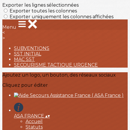
Exporter les lignes sélectionnées
Exporter toutes les colonnes
Exporter uniquement les colonnes affichées
Menu
<
>
SUBVENTIONS
SST INITIAL
MAC SST
SECOURISME TACTIQUE URGENCE
Ajoutez un logo, un bouton, des réseaux sociaux
Cliquez pour éditer
ASA FRANCE
▴
▾
Accueil
Statuts