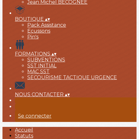
Jean Michel BECOGNEÉ
BOUTIQUE
▴
▾
Pack Assistance
Ecussons
Pin's
FORMATIONS
▴
▾
SUBVENTIONS
SST INITIAL
MAC SST
SECOURISME TACTIQUE URGENCE
NOUS CONTACTER
▴
▾
Se connecter
Accueil
Statuts