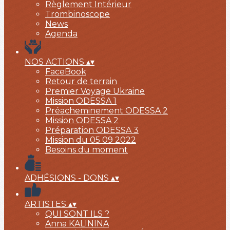
Règlement Intérieur
Trombinoscope
News
Agenda
NOS ACTIONS
▴
▾
FaceBook
Retour de terrain
Premier Voyage Ukraine
Mission ODESSA 1
Préacheminement ODESSA 2
Mission ODESSA 2
Préparation ODESSA 3
Mission du 05 09 2022
Besoins du moment
ADHÉSIONS - DONS
▴
▾
ARTISTES
▴
▾
QUI SONT ILS ?
Anna KALININA